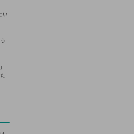
とい
いう
？」
をた
では