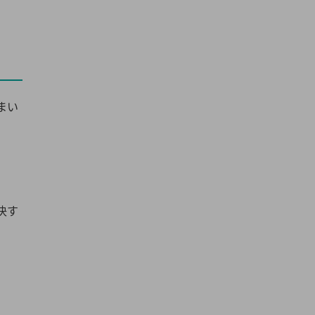
まい
決す