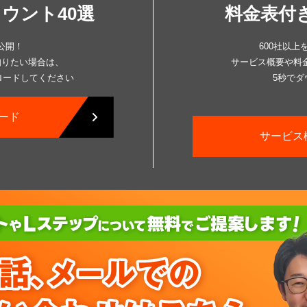
カウント40選
料金表付
公開！
600社以
知りたい場合は、
サービス概要や料
ロードしてください
5秒で
ード
サービス