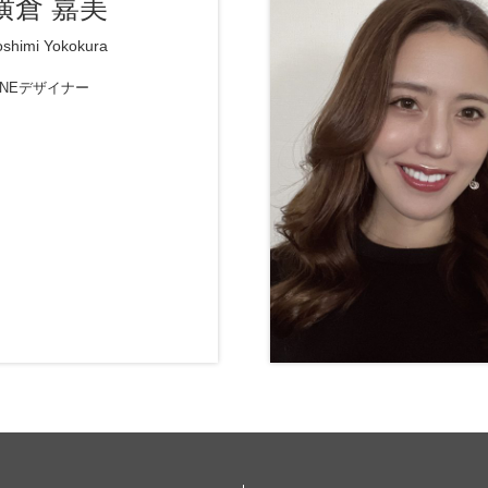
横倉 嘉美
oshimi Yokokura
INEデザイナー