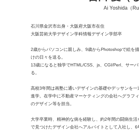
Ai Yoshida（R
石川県金沢市出身・大阪府大阪市在住
大阪芸術大学デザイン学科情報デザイン学部卒
2歳からパソコンに親しみ、9歳からPhotoshopで
けの日々を送る。
13歳になると独学でHTML/CSS、js、CGI/Perl
る。
高校3年間は画塾に通いデザインの基礎やデッサンを一
進学。在学中に不動産マーケティングの会社へグラフ
のデザイン等を担当。
大学卒業時、精神的な病を経験し、約2年間の闘病生活
で見つけたデザイン会社へアルバイトとして入社し、6