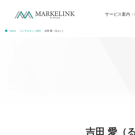
サービス案内
Home
/
コンサルタント紹介
/
吉田 愛（るちこ）
吉田 愛（