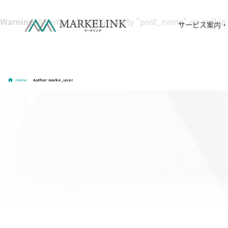
Warning
: Attempt to read property "post_name" on null in
サービス案内
Home
/
Author: marke_user