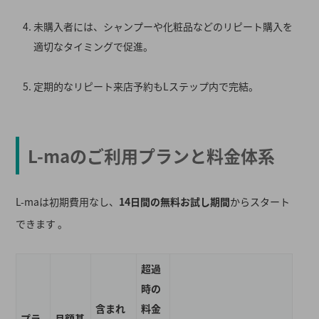
未購入者には、シャンプーや化粧品などのリピート購入を
適切なタイミングで促進
。
定期的なリピート来店予約もLステップ内で完結。
L-maのご利用プランと料金体系
L-maは初期費用なし、
14日間の無料お試し期間
からスタート
できます
。
超過
時の
含まれ
料金
プラ
月額基