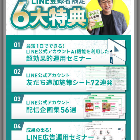
💡 コーチ・コンサルタント・インフ
ルエンサー
SNSからLINEに友だち登録してもらう
。
信頼関係を構築（ナーチャリング）し、まずは
100円のフ
ロント教材
を販売して決済情報を取得する
。
購入完了画面（アップセル）で、1万円のリアルセミナー
をワンタップでクイック決済してもらう
。
セミナー当日にバックエンド（3ヶ月のコンサルなど）を