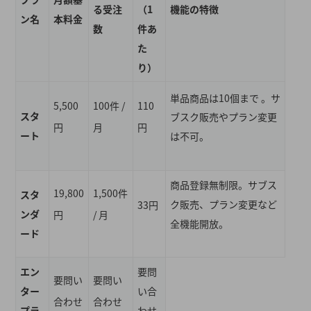
る受注
（1
機能の特徴
ン名
本料金
数
件あ
た
り）
単品商品は10個まで
。サ
5,500
100件 /
110
スタ
ブスク販売やプラン変更
円
月
円
ート
は不可
。
商品登録無制限
。サブス
19,800
1,500件
スタ
ク販売、プラン変更など
33円
ンダ
円
/ 月
全機能開放
。
ード
エン
要問
要問い
要問い
ター
い合
合わせ
合わせ
プラ
わせ