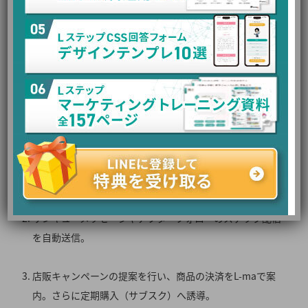
提案し、その場でスマホから決済完了
。
3ヶ月後、コンサル契約を自動更新（サブスク課金）
。
💡 美容室・サロン
ホットペッパー等で予約してきた人に、Lステップで事前
カウンセリングシートを入力していただく
。
サンキューメッセージやアフターフォローのステップ配信
を自動送信
。
店販キャンペーンの提案を行い、商品の決済をL-maで案
内。さらに定期購入（サブスク）へ誘導
。