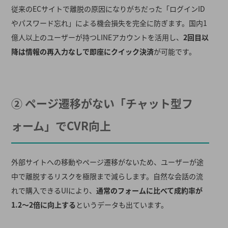
従来のECサイトで離脱の原因になりがちだった「ログインID
やパスワード忘れ」による機会損失を完全に防ぎます
。国内1
億人以上のユーザーが持つLINEアカウントを活用し、
2回目以
降は情報の再入力なしで即座にクイック決済
が可能です
。
② ページ遷移がない「チャット型フ
ォーム」でCVR向上
外部サイトへの移動やページ遷移がないため、ユーザーが途
中で離脱するリスクを極限まで減らします
。自然な会話の流
れで購入できるUIにより、
通常のフォームに比べて成約率が
1.2〜2倍に向上する
というデータも出ています
。