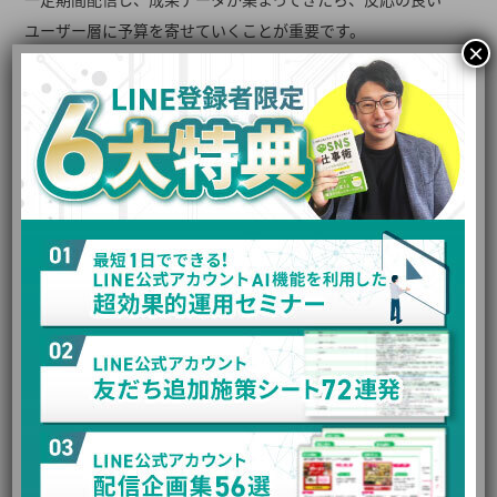
ユーザー層に予算を寄せていくことが重要です。
×
たとえば、以下のような傾向が見えてくることがあります。
・特定の年齢層でCVRが高い
・特定地域でCPAが低い
・特定の興味関心でクリック率が高い
・サイト訪問者への再配信で成果が出やすい
・類似オーディエンスの方が新規獲得効率が良い
このような傾向が見えてきたら、成果の良い配信対象に予算
を配分し、反応の悪い層は除外または配信抑制を検討しま
す。
広告運用では、最初から正解のターゲティングを作るのでは
なく、配信結果をもとに改善していくことが重要です。