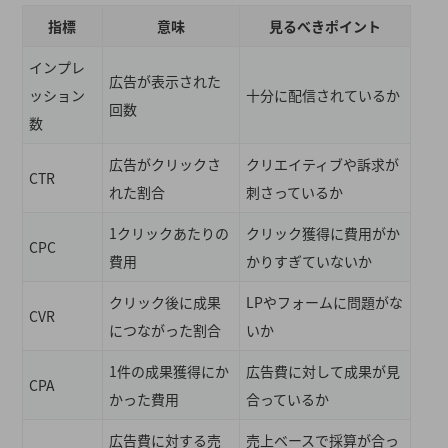
指標
意味
見るべきポイント
インプレ
広告が表示された
ッション
十分に配信されているか
回数
数
広告がクリックさ
クリエイティブや訴求が
CTR
れた割合
刺さっているか
1クリックあたりの
クリック獲得に費用がか
CPC
費用
かりすぎていないか
クリック後に成果
LPやフォームに問題がな
CVR
につながった割合
いか
1件の成果獲得にか
広告費に対して成果が見
CPA
かった費用
合っているか
広告費に対する売
売上ベースで採算が合っ