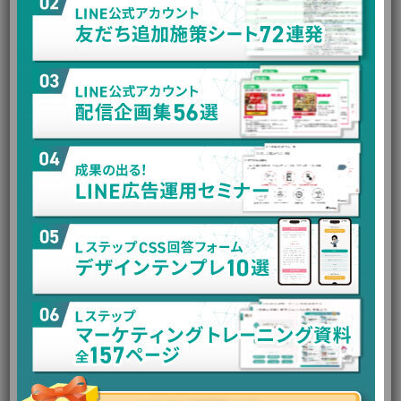
・CTR
・CPC
・CVR
・ターゲティング
・クリエイティブ
・LPの内容
・フォーム導線
・商品やサービスの単価
たとえば、CPCが高くてもCVRが高ければCPAは抑えられる場
合があります。逆に、CPCが安くてもCVRが低ければCPAは悪
化します。
そのため、CPAを改善するには「広告費を下げる」だけでな
く、クリック率・クリック単価・コンバージョン率を分解し
て確認することが重要です。