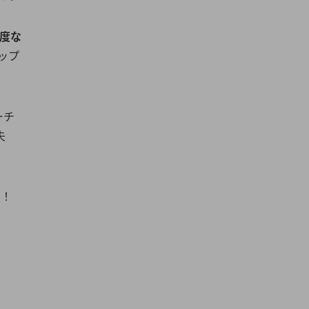
度な
ップ
ーチ
失
い！