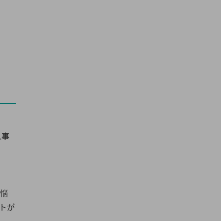
人事
に悩
トが